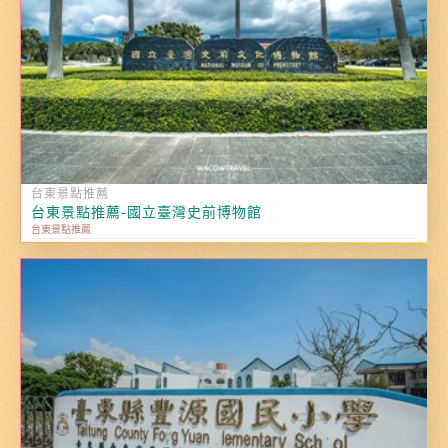
台東景點推薦
台東景點推薦-國立臺灣史前博物館
台東景點推薦