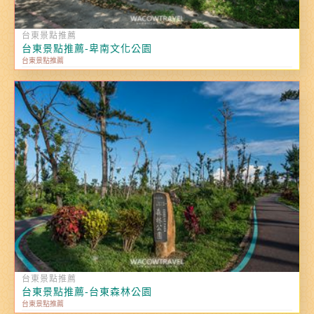
台東景點推薦
台東景點推薦-卑南文化公園
台東景點推薦
台東景點推薦
台東景點推薦-台東森林公園
台東景點推薦