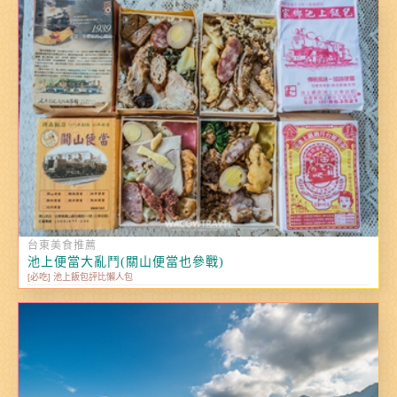
台東美食推薦
池上便當大亂鬥(關山便當也參戰)
[必吃] 池上飯包評比懶人包