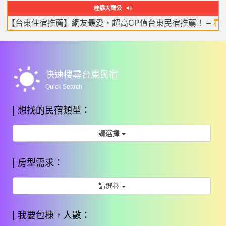
哇靠大聲公
禮
動
針
食
宿
時
頁
東民宿網-WacowTaitung,整合了所有台東旅遊資訊,還包含
樂
推
花
推
旅
回
設
氣球嘉年華,台東可帶寵物民宿的資訊,來台東,找WacowTaitung 
Asia Beatbox CHAMPIONSHIP 2018亞洲BEATBOX公開
【台東住宿推薦】網友最愛，超高CP值台東民宿推薦！ –
看
團
薦
海
薦
遊
家
計
多
多
wb_sunny
快速搜尋台東民宿
Quick Search
想找的民宿類型：
請選擇
房型需求：
請選擇
我要包棟，人數：