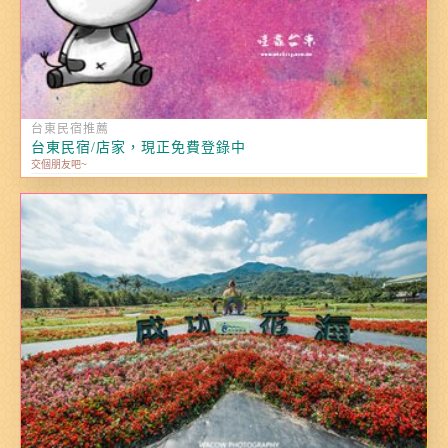
台東民宿推薦
台東民宿/店家，現正免費登錄中
交個朋友吧~