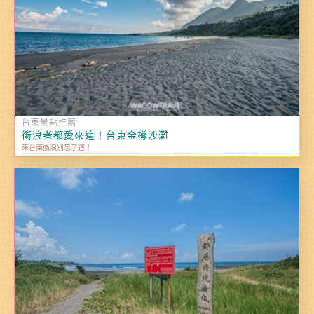
台東景點推薦
衝浪者都愛來這！台東金樽沙灘
來台東衝浪別忘了這！