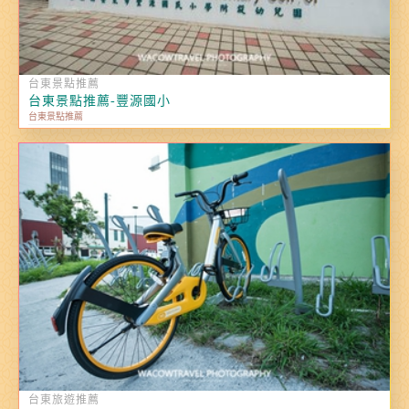
台東景點推薦
台東景點推薦-豐源國小
台東景點推薦
台東旅遊推薦