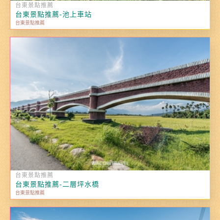
台東景點推薦
台東景點推薦-池上車站
台東景點推薦
台東景點推薦
台東景點推薦-二層坪水橋
台東景點推薦