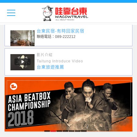
台東民宿-有時回家民宿
聯絡電話：089-222212
影片介紹
Taitung Introduce Video
台東旅遊推薦
婚
活
金
美
民
有
網