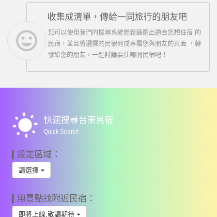
收集成清單，傳給一同旅行的朋友吧
insert_emoticon
您可以使用我們的搜尋系統輕鬆篩選出適合您想住宿 的
民宿，並且將選擇的民宿列成專屬您與朋友的頁面 ，轉
發給您的朋友，一起討論要住哪間民宿吧！
wb_sunny
快速搜尋台東民宿
Quick Search
設定區域：
請選擇
用景點找附近民宿：
即將上線,敬請期待