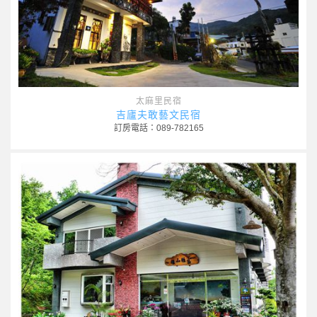
太麻里民宿
吉廬夫敢藝文民宿
訂房電話：089-782165