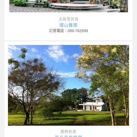
太麻里民宿
環山雅築
訂房電話：089-782898
鹿野民宿