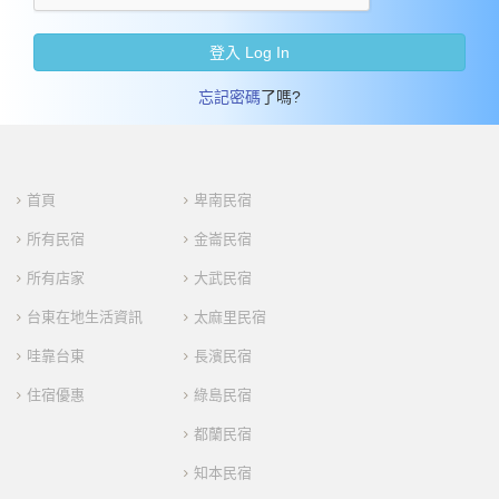
登入 Log In
忘記密碼
了嗎?
首頁
卑南民宿
所有民宿
金崙民宿
所有店家
大武民宿
台東在地生活資訊
太麻里民宿
哇靠台東
長濱民宿
住宿優惠
綠島民宿
都蘭民宿
知本民宿