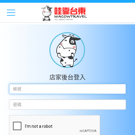
店家後台登入
帳
號
密
碼
認
證